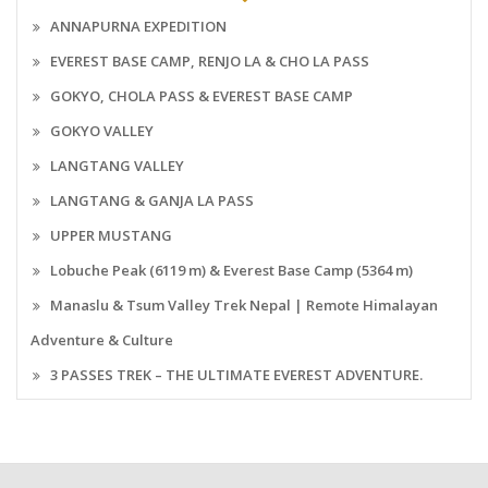
ANNAPURNA EXPEDITION
EVEREST BASE CAMP, RENJO LA & CHO LA PASS
GOKYO, CHOLA PASS & EVEREST BASE CAMP
GOKYO VALLEY
LANGTANG VALLEY
LANGTANG & GANJA LA PASS
UPPER MUSTANG
Lobuche Peak (6119 m) & Everest Base Camp (5364 m)
Manaslu & Tsum Valley Trek Nepal | Remote Himalayan
Adventure & Culture
3 PASSES TREK – THE ULTIMATE EVEREST ADVENTURE.