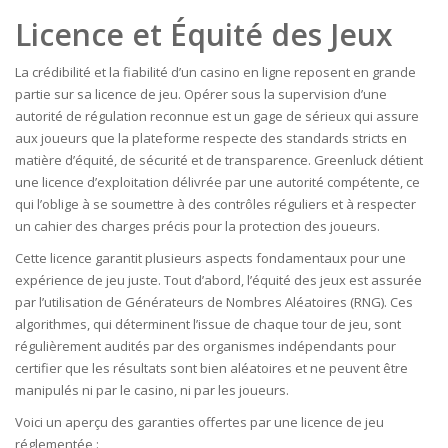
Licence et Équité des Jeux
La crédibilité et la fiabilité d’un casino en ligne reposent en grande
partie sur sa licence de jeu. Opérer sous la supervision d’une
autorité de régulation reconnue est un gage de sérieux qui assure
aux joueurs que la plateforme respecte des standards stricts en
matière d’équité, de sécurité et de transparence. Greenluck détient
une licence d’exploitation délivrée par une autorité compétente, ce
qui l’oblige à se soumettre à des contrôles réguliers et à respecter
un cahier des charges précis pour la protection des joueurs.
Cette licence garantit plusieurs aspects fondamentaux pour une
expérience de jeu juste. Tout d’abord, l’équité des jeux est assurée
par l’utilisation de Générateurs de Nombres Aléatoires (RNG). Ces
algorithmes, qui déterminent l’issue de chaque tour de jeu, sont
régulièrement audités par des organismes indépendants pour
certifier que les résultats sont bien aléatoires et ne peuvent être
manipulés ni par le casino, ni par les joueurs.
Voici un aperçu des garanties offertes par une licence de jeu
réglementée :