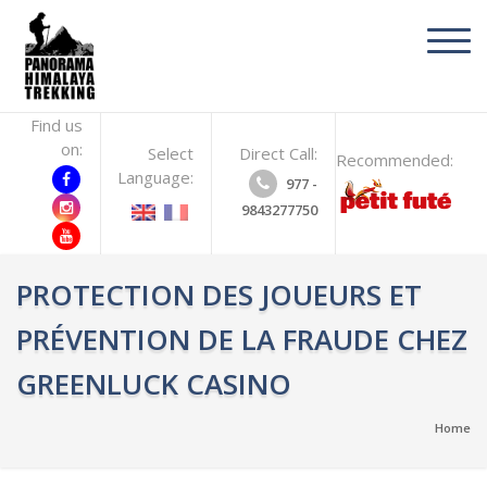
toggl
navig
Find us
on:
Select
Direct Call:
Recommended:
Language:
977 -
9843277750
PROTECTION DES JOUEURS ET
PRÉVENTION DE LA FRAUDE CHEZ
GREENLUCK CASINO
Home