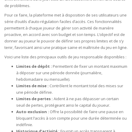
de problèmes.
Pour ce faire, la plateforme met à disposition de ses utilisateurs une
série d’outils d’auto-régulation faciles d’accès. Ces fonctionnalités
permettent à chaque joueur de gérer son activité de manière
proactive, en accord avec son budget et son temps. L’objectif est de
donner au joueur le pouvoir de définir ses propres limites et de s’y
tenir, favorisant ainsi une pratique saine et maîtrisée du jeu en ligne.
Voici une liste des principaux outils de jeu responsable disponibles :
Limites de dépôt :
Permettent de fixer un montant maximum
à déposer sur une période donnée (journalière,
hebdomadaire ou mensuelle).
Limites de mise :
Contrôlent le montant total des mises sur
une période définie.
Limites de pertes :
Aident à ne pas dépasser un certain
seuil de pertes, protégeant ainsi le capital du joueur.
Auto-exclusion :
Offre la possibilité de faire une pause en
bloquant l’accès à son compte pour une durée déterminée ou
indéfinie.
Historique d’activité :
Fournit un accès transparent à