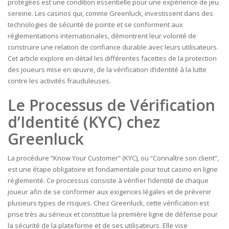
protégées est une condition essentielle pour une expérience de jeu
sereine. Les casinos qui, comme Greenluck, investissent dans des
technologies de sécurité de pointe et se conforment aux
réglementations internationales, démontrent leur volonté de
construire une relation de confiance durable avec leurs utilisateurs.
Cet article explore en détail les différentes facettes de la protection
des joueurs mise en œuvre, de la vérification d’identité à la lutte
contre les activités frauduleuses.
Le Processus de Vérification
d’Identité (KYC) chez
Greenluck
La procédure “Know Your Customer” (KYC), ou “Connaître son client”,
est une étape obligatoire et fondamentale pour tout casino en ligne
réglementé. Ce processus consiste à vérifier l’identité de chaque
joueur afin de se conformer aux exigences légales et de prévenir
plusieurs types de risques. Chez Greenluck, cette vérification est
prise très au sérieux et constitue la première ligne de défense pour
la sécurité de la plateforme et de ses utilisateurs. Elle vise