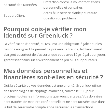
Protection contre le vol d’informations
Sécurité des Données
personnelles et bancaires.
Accès à un service d’aide pour toute
Support Client
question ou problème.
Pourquoi dois-je vérifier mon
identité sur Greenluck ?
La vérification d’identité, ou KYC, est une obligation légale pour les
casinos en ligne. Elle permet de prévenir la fraude, le blanchiment
d’argent et surtout de s’assurer que vous avez l’âge légal pour jouer,
garantissant ainsi un environnement de jeu plus sûr pour tous.
Mes données personnelles et
financières sont-elles en sécurité ?
Oui, la sécurité de vos données est une priorité. Greenluck utilise
des technologies de cryptage avancées, comme le SSL, pour
protéger toutes les informations que vous partagez. Vos données
sont traitées de manière confidentielle et ne sont utilisées que dans
le but de gérer votre compte et de sécuriser les transactions.