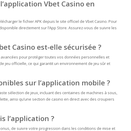
l’application Vbet Casino en
charger le fichier APK depuis le site officiel de Vbet Casino. Pour
e disponible directement sur l’App Store. Assurez-vous de suivre les
Vbet Casino est-elle sécurisée ?
SSL avancées pour protéger toutes vos données personnelles et
de jeu officielle, ce qui garantit un environnement de jeu sûr et
nibles sur l’application mobile ?
ste sélection de jeux, incluant des centaines de machines à sous,
lette, ainsi qu’une section de casino en direct avec des croupiers
s l’application ?
onus, de suivre votre progression dans les conditions de mise et