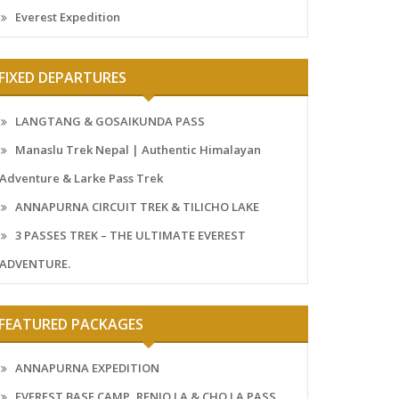
Everest Expedition
FIXED DEPARTURES
LANGTANG & GOSAIKUNDA PASS
Manaslu Trek Nepal | Authentic Himalayan
Adventure & Larke Pass Trek
ANNAPURNA CIRCUIT TREK & TILICHO LAKE
3 PASSES TREK – THE ULTIMATE EVEREST
ADVENTURE.
FEATURED PACKAGES
ANNAPURNA EXPEDITION
EVEREST BASE CAMP, RENJO LA & CHO LA PASS