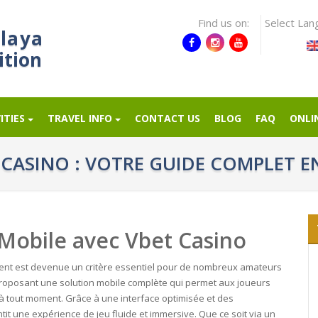
Find us on:
Select Lan
laya
ition
ITIES
TRAVEL INFO
CONTACT US
BLOG
FAQ
ONLI
 CASINO : VOTRE GUIDE COMPLET E
 Mobile avec Vbet Casino
ement est devenue un critère essentiel pour de nombreux amateurs
 proposant une solution mobile complète qui permet aux joueurs
et à tout moment. Grâce à une interface optimisée et des
tit une expérience de jeu fluide et immersive. Que ce soit via un