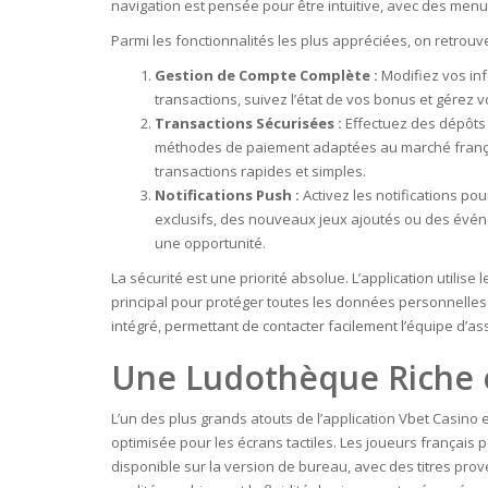
navigation est pensée pour être intuitive, avec des menus
Parmi les fonctionnalités les plus appréciées, on retrouve
Gestion de Compte Complète :
Modifiez vos inf
transactions, suivez l’état de vos bonus et gérez vo
Transactions Sécurisées :
Effectuez des dépôts 
méthodes de paiement adaptées au marché français
transactions rapides et simples.
Notifications Push :
Activez les notifications p
exclusifs, des nouveaux jeux ajoutés ou des évé
une opportunité.
La sécurité est une priorité absolue. L’application utili
principal pour protéger toutes les données personnelles et
intégré, permettant de contacter facilement l’équipe d’as
Une Ludothèque Riche e
L’un des plus grands atouts de l’application Vbet Casino
optimisée pour les écrans tactiles. Les joueurs français
disponible sur la version de bureau, avec des titres prove