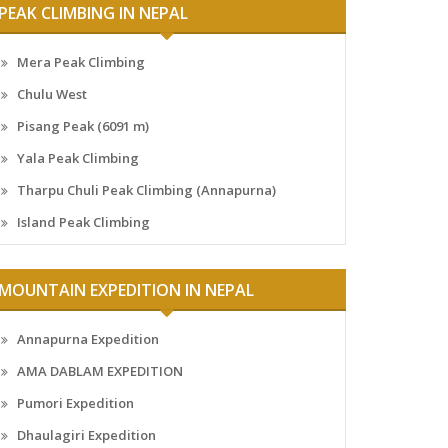
PEAK CLIMBING IN NEPAL
Mera Peak Climbing
Chulu West
Pisang Peak (6091 m)
Yala Peak Climbing
Tharpu Chuli Peak Climbing (Annapurna)
Island Peak Climbing
MOUNTAIN EXPEDITION IN NEPAL
Annapurna Expedition
AMA DABLAM EXPEDITION
Pumori Expedition
Dhaulagiri Expedition