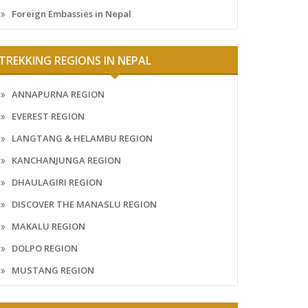
Foreign Embassies in Nepal
TREKKING REGIONS IN NEPAL
ANNAPURNA REGION
EVEREST REGION
LANGTANG & HELAMBU REGION
KANCHANJUNGA REGION
DHAULAGIRI REGION
DISCOVER THE MANASLU REGION
MAKALU REGION
DOLPO REGION
MUSTANG REGION