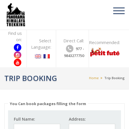
toggl
navig
Find us
on:
Select
Direct Call:
Recommended:
Language:
977 -
9843277750
TRIP BOOKING
Home
Trip Booking
You Can book packages filling the form
Full Name:
Address: