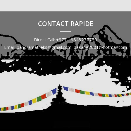
CONTACT RAPIDE
Direct Call: +977 - 9843277750
Email: panoramatreks@gmail.com, pasang2001@hotmail.com