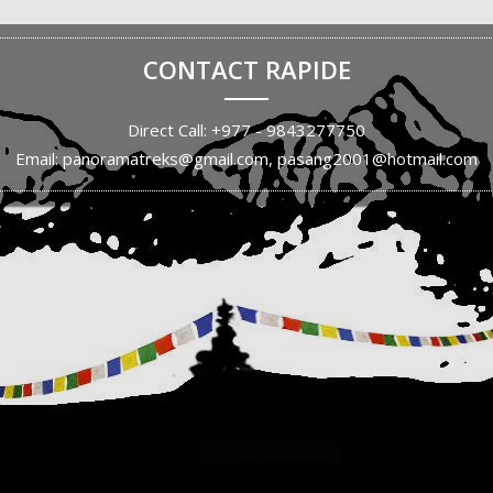
CONTACT RAPIDE
Direct Call: +977 - 9843277750
Email: panoramatreks@gmail.com, pasang2001@hotmail.com