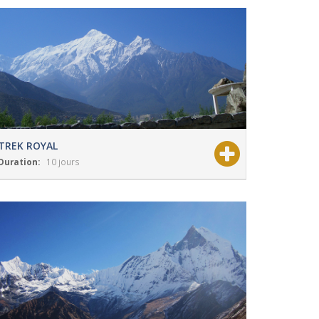
TREK ROYAL
Duration:
10 jours
View Details
Grade:
Modéré