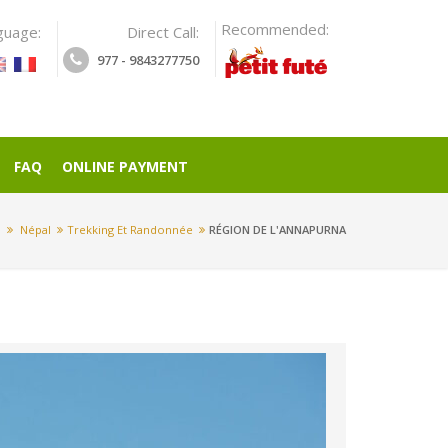
Recommended:
guage:
Direct Call:
977 - 9843277750
FAQ
ONLINE PAYMENT
n
Népal
Trekking Et Randonnée
RÉGION DE L'ANNAPURNA