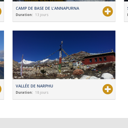
CAMP DE BASE DE L’ANNAPURNA
Duration:
13 jours
View Details
Grade:
Modéré
VALLÉE DE NARPHU
Duration:
18 jours
View Details
Grade:
Modéré