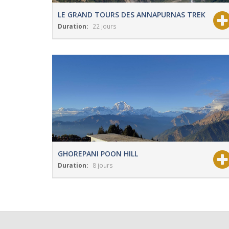
LE GRAND TOURS DES ANNAPURNAS TREK
Duration:
22 jours
View Details
Grade:
Modéré
GHOREPANI POON HILL
Duration:
8 jours
View Details
Grade:
Facile