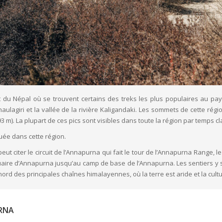
 du Népal où se trouvent certains des treks les plus populaires au pay
lagiri et la vallée de la rivière Kaligandaki. Les sommets de cette rég
3 m). La plupart de ces pics sont visibles dans toute la région par temps cla
uée dans cette région.
ut citer le circuit de l’Annapurna qui fait le tour de l’Annapurna Range, l
tuaire d’Annapurna jusqu’au camp de base de l’Annapurna. Les sentiers 
d des principales chaînes himalayennes, où la terre est aride et la cultur
URNA