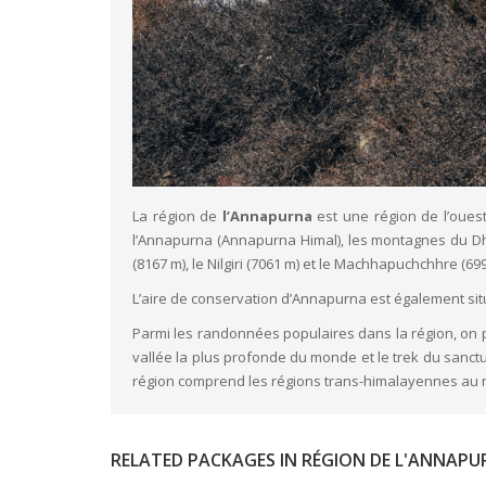
La région de
l’Annapurna
est une région de l’ouest
l’Annapurna (Annapurna Himal), les montagnes du Dhau
(8167 m), le Nilgiri (7061 m) et le Machhapuchchhre (699
L’aire de conservation d’Annapurna est également sit
Parmi les randonnées populaires dans la région, on pe
vallée la plus profonde du monde et le trek du sanc
région comprend les régions trans-himalayennes au nor
RELATED PACKAGES IN RÉGION DE L'ANNAP