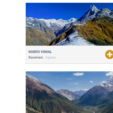
MARDI HIMAL
Duration:
6 jours
View Details
Grade:
Modéré