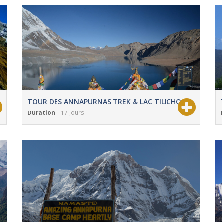
TOUR DES ANNAPURNAS TREK & LAC TILICHO
Duration:
17 jours
View Details
Grade:
Modéré